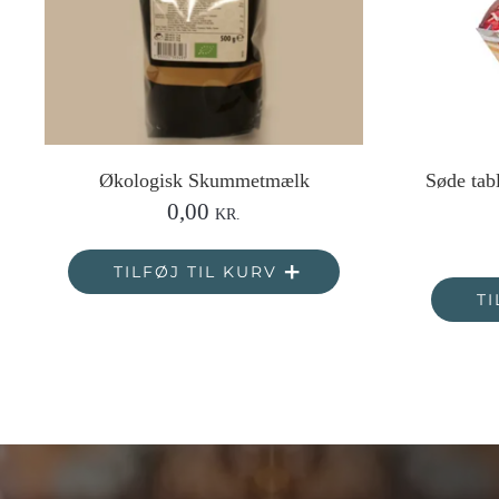
Økologisk Skummetmælk
Søde tabl
0,00
KR.
TILFØJ TIL KURV
TI