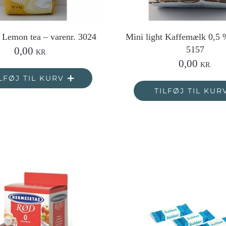
 Lemon tea – varenr. 3024
Mini light Kaffemælk 0,5 
5157
0,00
KR.
0,00
KR.
LFØJ TIL KURV
TILFØJ TIL KUR