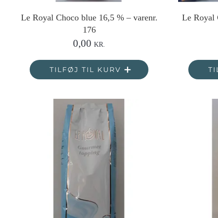
Le Royal Choco blue 16,5 % – varenr.
Le Royal 
176
0,00
KR.
TILFØJ TIL KURV
TI