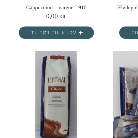
Cappuccino – varenr. 1910
Flødepulv
0,00
KR.
TILFØJ TIL KURV
TI