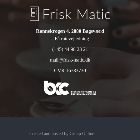
Rønnekrogen 4, 2880 Bagsværd
– Få rutevejledning
(+45) 44 98 23 21
mail@frisk-matic.dk
CVR 16783730
Created and hosted by Group Online