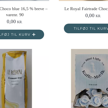
Choco blue 16,5 % breve –
Le Royal Fairtrade Cho
varenr. 90
0,00
KR.
0,00
KR.
TILFØJ TIL KUR
LFØJ TIL KURV