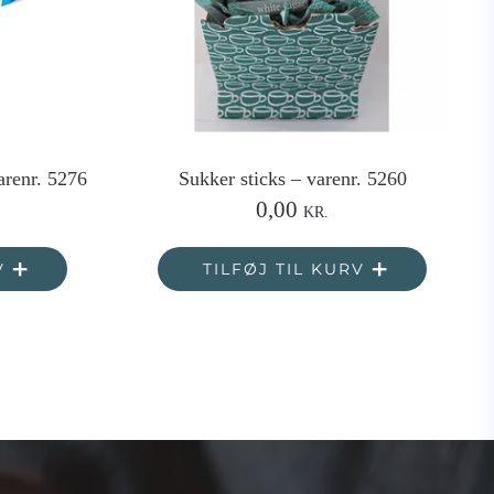
arenr. 5276
Sukker sticks – varenr. 5260
0,00
KR.
V
TILFØJ TIL KURV