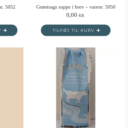
nr. 5052
Grøntsags suppe i brev – varenr. 5050
0,00
KR.
V
TILFØJ TIL KURV