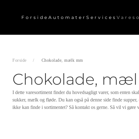
Forside
Automater
Services
Vares
Skip to main content
Forside
Chokolade, mælk mm
Chokolade, mæ
I dette varesortiment finder du hovedsagligt varer, som enten ska
sukker, mælk og fløde. Du kan også på denne side finde supper, 
ikke kan finde i sortimentet? Så kontakt os gerne. Så vil vi gøre 