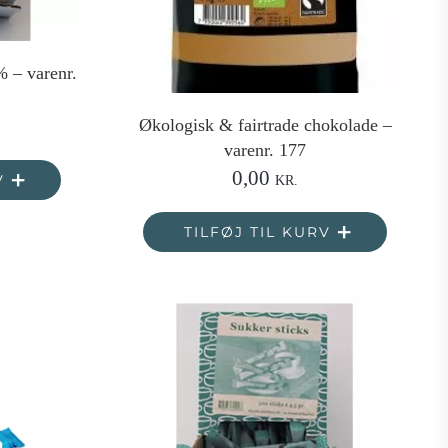
% – varenr.
Økologisk & fairtrade chokolade –
varenr. 177
0,00
V
KR.
TILFØJ TIL KURV