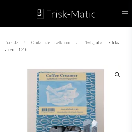
Skip to main content
Forside
Chokolade, mælk mm
Flødepulver i sticks –
varenr. 4016