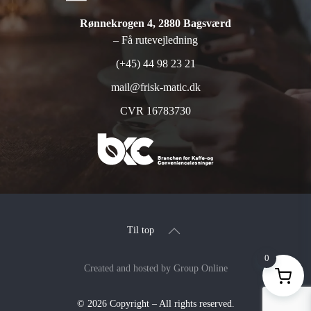
Rønnekrogen 4, 2880 Bagsværd
– Få rutevejledning
(+45) 44 98 23 21
mail@frisk-matic.dk
CVR 16783730
Til top
0
Created and hosted by Group Online
©
2026
Copyright – All rights reserved
.