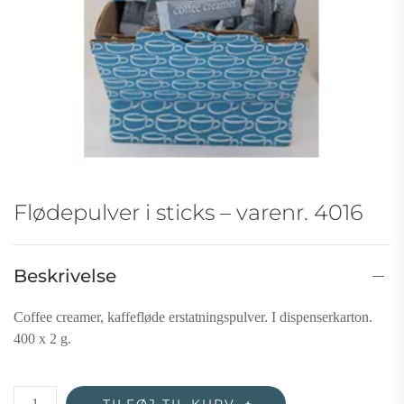
Flødepulver i sticks – varenr. 4016
Beskrivelse
Coffee creamer, kaffefløde erstatningspulver. I dispenserkarton.
400 x 2 g.
Flødepulver