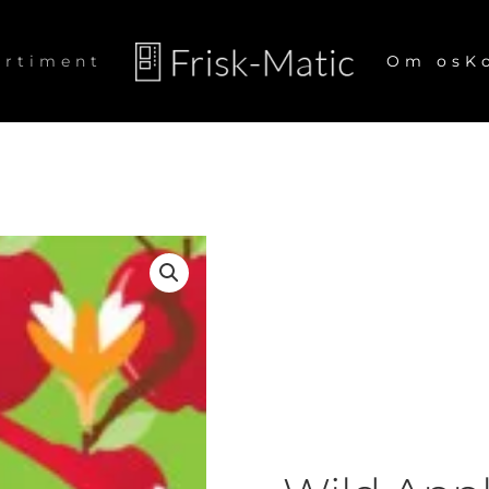
ortiment
Om os
K