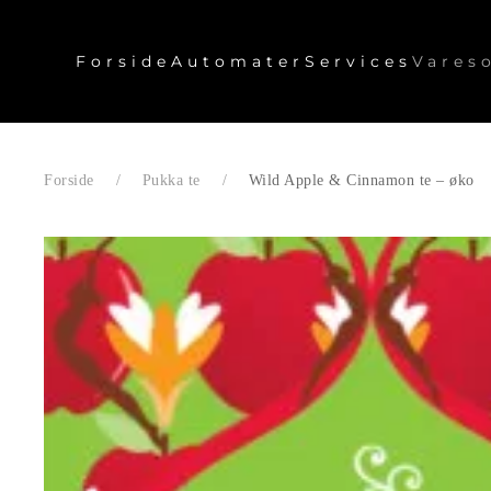
Forside
Automater
Services
Vares
Skip to main content
Forside
Pukka te
Wild Apple & Cinnamon te – øko