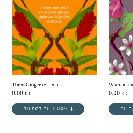
Three Ginger te – øko
Womankind 
0,00
0,00
KR.
KR.
TILFØJ TIL KURV
TILF