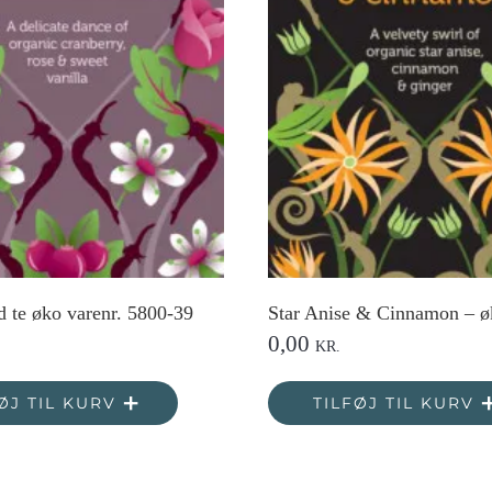
te øko varenr. 5800-39
Star Anise & Cinnamon – 
0,00
KR.
ØJ TIL KURV
TILFØJ TIL KURV