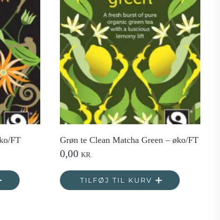
øko/FT
Grøn te Clean Matcha Green – øko/FT
0,00
KR.
TILFØJ TIL KURV