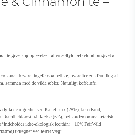
le & Cinnamon te –
 te giver dig oplevelsen af en solfyldt æblelund omgivet af
en kanel, krydret ingefær og nellike, hvorefter en afrunding af
em, sammen med de vilde æbler. Naturligt koffeinfri.
sk dyrkede ingredienser: Kanel bark (28%), lakridsrod,
al, kamilleblomst, vild-æble (6%), hel kardemomme, æterisk
. (*Indeholder ikke-økologisk lecithin). 16% FairWild
kridsrod) udregnet ved tørret vægt.