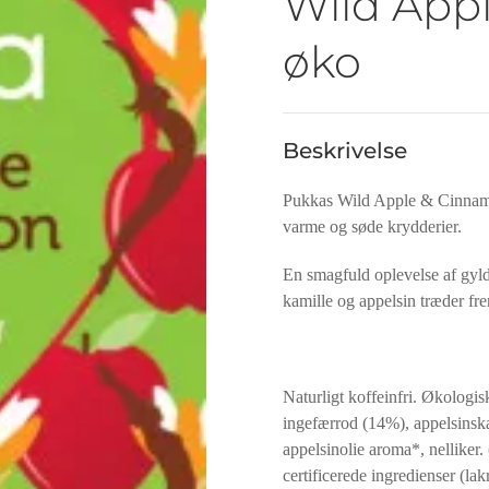
Wild App
øko
Beskrivelse
Pukkas Wild Apple & Cinnamon
varme og søde krydderier.
En smagfuld oplevelse af gyld
kamille og appelsin træder fr
Naturligt koffeinfri. Økologi
ingefærrod (14%), appelsinsk
appelsinolie aroma*, nelliker
certificerede ingredienser (la