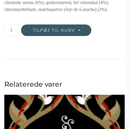
citronolie aroma (6%), gurkemejerod, hel citronskal (4%),
citronmyrtleblade, matchapulver (Jejo do Garucha) (2%).
Grøn
TILFØJ TIL KURV
te
Clean
Matcha
Green
–
øko/FT
antal
Relaterede varer