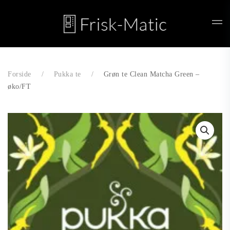
Skip to main content
Forside
Pukka te
Grøn te Clean Matcha Green –
øko/FT