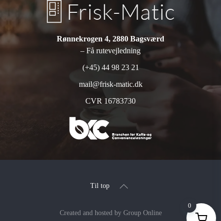
Rønnekrogen 4, 2880 Bagsværd
– Få rutevejledning
(+45) 44 98 23 21
mail@frisk-matic.dk
CVR 16783730
Til top
0
Created and hosted by Group Online