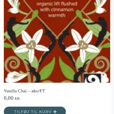
Vanilla Chai – øko/FT
0,00
KR.
TILFØJ TIL KURV