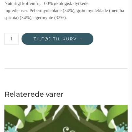
Naturligt koffeinfri, 100% økologisk dyrkede
ingredienser: Pebermynteblade (34%), grøn mynteblade (mentha
spicata) (34%), agermynte (32%).
Three
TILFØJ TIL KURV
Mint
te
–
øko
antal
Relaterede varer