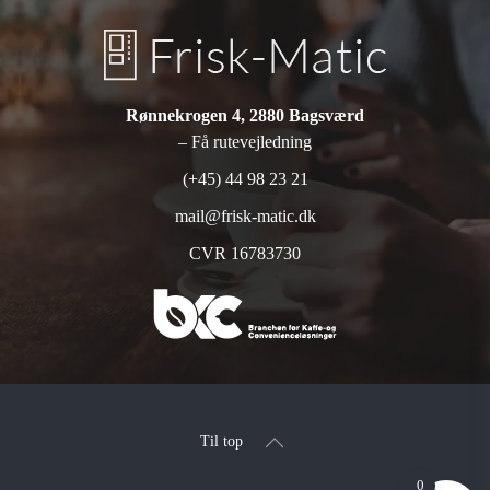
Rønnekrogen 4, 2880 Bagsværd
– Få rutevejledning
(+45) 44 98 23 21
mail@frisk-matic.dk
CVR 16783730
Til top
0