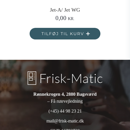
Jet-A/ Jet WG
0,00
KR.
TILFØJ TIL KURV
Rønnekrogen 4, 2880 Bagsværd
– Få rutevejledning
(+45) 44 98 23 21
mail@frisk-matic.dk