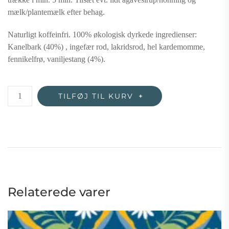
mælk/plantemælk efter behag.
Naturligt koffeinfri. 100% økologisk dyrkede ingredienser:
Kanelbark (40%) , ingefær rod, lakridsrod, hel kardemomme,
fennikelfrø, vaniljestang (4%).
Vanilla
TILFØJ TIL KURV
Chai
–
øko/FT
antal
Relaterede varer