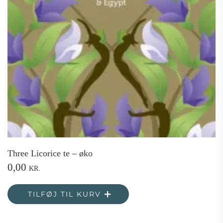
Three Licorice te – øko
0,00
KR.
TILFØJ TIL KURV