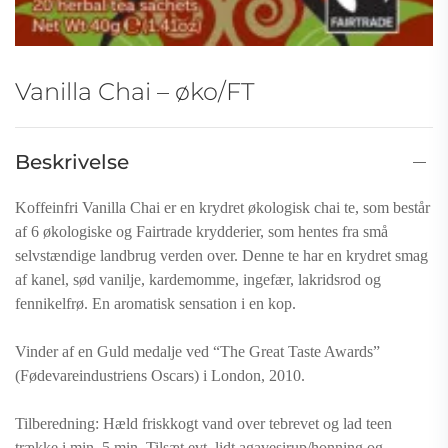
Vanilla Chai – øko/FT
Beskrivelse
Koffeinfri Vanilla Chai er en krydret økologisk chai te, som består
af 6 økologiske og Fairtrade krydderier, som hentes fra små
selvstændige landbrug verden over. Denne te har en krydret smag
af kanel, sød vanilje, kardemomme, ingefær, lakridsrod og
fennikelfrø. En aromatisk sensation i en kop.
Vinder af en Guld medalje ved “The Great Taste Awards”
(Fødevareindustriens Oscars) i London, 2010.
Tilberedning: Hæld friskkogt vand over tebrevet og lad teen
trække i min. 5 min. Tilsæt evt. lidt agavesirup/honning og