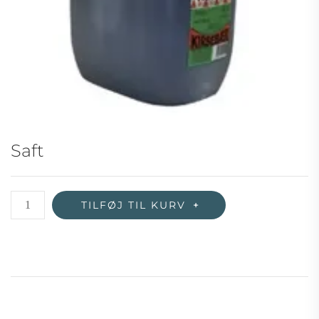
Saft
Saft
TILFØJ TIL KURV
antal