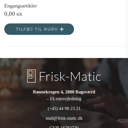
Engangsartikler
0,00
KR.
TILFØJ TIL KURV
Rønnekrogen 4, 2880 Bagsværd
– Få rutevejledning
(+45) 44 98 23 21
mail@frisk-matic.dk
CVR 16783730