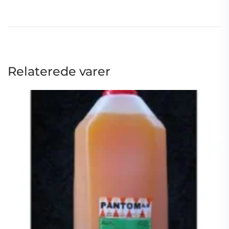
varenr.
5114
antal
Relaterede varer