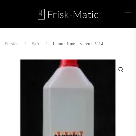
Skip to main content
Forside
Saft
Lemon lime – varenr. 5114