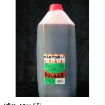
Solbær – varenr. 5101