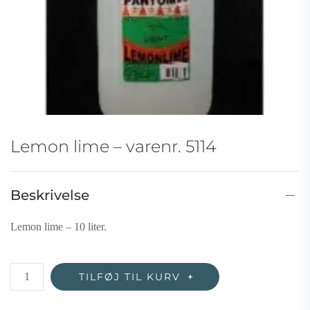
Lemon lime – varenr. 5114
Beskrivelse
Lemon lime – 10 liter.
Lemon
TILFØJ TIL KURV
lime
–