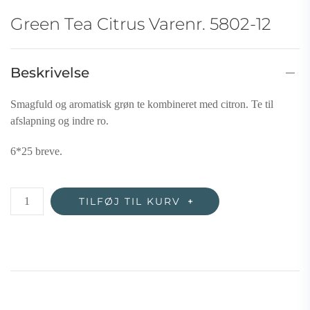
Green Tea Citrus Varenr. 5802-12
Beskrivelse
Smagfuld og aromatisk grøn te kombineret med citron. Te til
afslapning og indre ro.
6*25 breve.
Green
TILFØJ TIL KURV
Tea
Citrus
Varenr.
5802-
12
antal