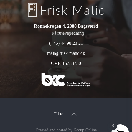
Rønnekrogen 4, 2880 Bagsværd
– Få rutevejledning
(+45) 44 98 23 21
mail@frisk-matic.dk
CVR 16783730
Til top
0
Created and hosted by Group Online