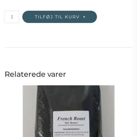
Espresso
TILFØJ TIL KURV
Fairtrade
Økologisk-
Varenr.
5507
antal
Relaterede varer