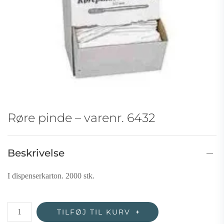
Røre pinde – varenr. 6432
Beskrivelse
I dispenserkarton. 2000 stk.
Røre
TILFØJ TIL KURV
pinde