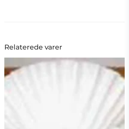
–
varenr.
6432
antal
Relaterede varer