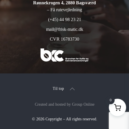
Rønnekrogen 4, 2880 Bagsværd
– Få rutevejledning
(+45) 44 98 23 21
mail@frisk-matic.dk
CVR 16783730
Til top
0
Created and hosted by Group Online
©
2026
Copyright – All rights reserved
.